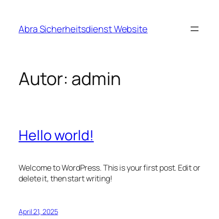
Direkt
zum
Abra Sicherheitsdienst Website
Inhalt
wechseln
Autor:
admin
Hello world!
Welcome to WordPress. This is your first post. Edit or
delete it, then start writing!
April 21, 2025