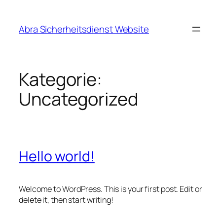
Direkt
zum
Abra Sicherheitsdienst Website
Inhalt
wechseln
Kategorie:
Uncategorized
Hello world!
Welcome to WordPress. This is your first post. Edit or
delete it, then start writing!